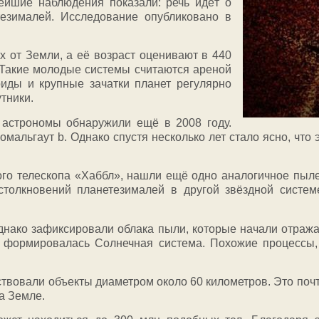
нейшие наблюдения показали: речь идёт о
тезималей. Исследование опубликовано в
х от Земли, а её возраст оценивают в 440
. Такие молодые системы считаются ареной
иды и крупные зачатки планет регулярно
тники.
 астрономы обнаружили ещё в 2008 году.
омальгаут b. Однако спустя несколько лет стало ясно, что 
ого телескопа «Хаббл», нашли ещё одно аналогичное пыле
толкновений планетезималей в другой звёздной систем
нако зафиксировали облака пыли, которые начали отражат
 формировалась Солнечная система. Похожие процессы, 
ствовали объекты диаметром около 60 километров. Это поч
а Земле.