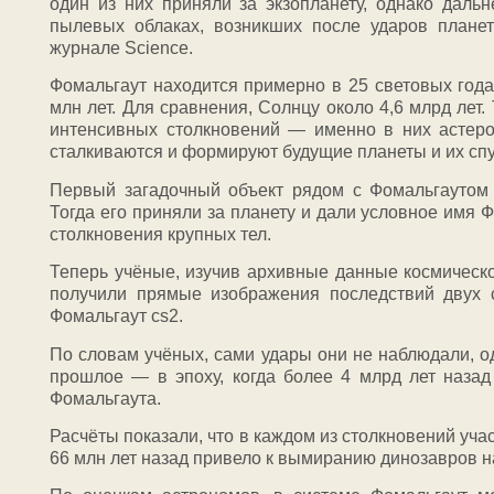
один из них приняли за экзопланету, однако даль
пылевых облаках, возникших после ударов плане
журнале Science.
Фомальгаут находится примерно в 25 световых года
млн лет. Для сравнения, Солнцу около 4,6 млрд лет
интенсивных столкновений — именно в них астеро
сталкиваются и формируют будущие планеты и их спу
Первый загадочный объект рядом с Фомальгаутом
Тогда его приняли за планету и дали условное имя Ф
столкновения крупных тел.
Теперь учёные, изучив архивные данные космическ
получили прямые изображения последствий двух с
Фомальгаут cs2.
По словам учёных, сами удары они не наблюдали, од
прошлое — в эпоху, когда более 4 млрд лет назад
Фомальгаута.
Расчёты показали, что в каждом из столкновений уча
66 млн лет назад привело к вымиранию динозавров н