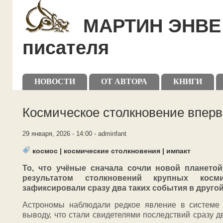
Skip to main content
Skip to search
МАРТИН ЭНВЕ 
писателя
Primary menu
НОВОСТИ
ОТ АВТОРА
КНИГИ
Secondary menu
Космическое столкновение вперв
29 января, 2026 - 14:00 - adminfant
космос
|
космические столкновения
|
импакт
То, что учёные сначала сочли новой планетой
результатом столкновений крупных косм
зафиксировали сразу два таких события в другой
Астрономы наблюдали редкое явление в системе
выводу, что стали свидетелями последствий сразу д