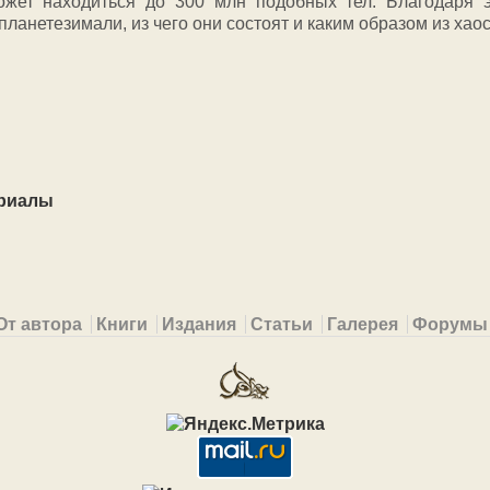
жет находиться до 300 млн подобных тел. Благодаря э
планетезимали, из чего они состоят и каким образом из ха
ериалы
От автора
Книги
Издания
Статьи
Галерея
Форумы