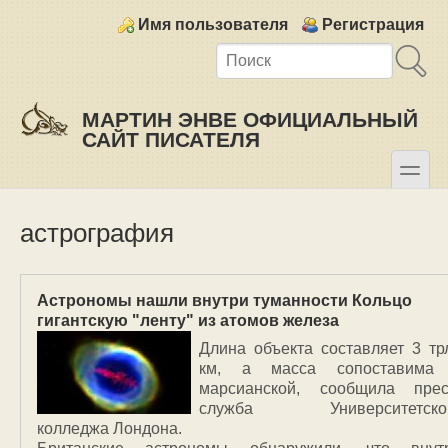
Skip to main content
Skip to search
Login links
Имя пользователя
Регистрация
МАРТИН ЭНВЕ ОФИЦИАЛЬНЫЙ
САЙТ ПИСАТЕЛЯ
toggle
Secondary menu
астрография
Астрономы нашли внутри туманности Кольцо
гигантскую "ленту" из атомов железа
Длина объекта составляет 3 тр
км, а масса сопоставима
марсианской, сообщила прес
служба Университетско
колледжа Лондона.