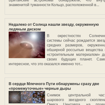
Британские астрономы обнаружили, что внут
знаменитой туманности Кольцо, расположенной в...
Недалеко от Солнца нашли звезду, окруженную
ледяным диском
В окрестностях Солнечн
системы сейчас рождается звез
средних размеров, окруженн
обширной россыпью вещества
«строительным материалом» д
своих будущих планет. Сам
интересное, что это оказался именно тот...
В сердце Млечного Пути обнаружены сразу две
«промежуточные» черные дыры
Снимок центральной час
шарового звездного скоплен
Омега Центавра, на прав