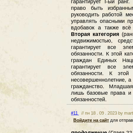
гарантирует I-ый ранг
право быть избранны
руководить работой ме
управлять опасными п
вдобавок а также всё т
Вторая категория
(ран
недвижимостью, средс
гарантирует все эл
обязанности. К этой ка
граждан Единых На
гарантирует все эл
обязанности. К этой 
несовершеннолетние, а 
гражданство. Младшая
лишь базовые права и
обязанностей.
#11
// пн 18 . 09 . 2023 by mar
Войдите на сайт
для отправ
продолжение
(
Глава 22.