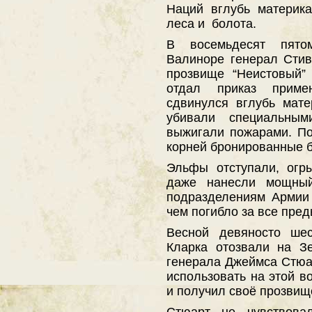
Наций вглубь материка
леса и болота.
В восемьдесят пят
Валиноре генерал Стив
прозвище “Неистовый”
отдал приказ прим
сдвинулся вглубь мат
убивали специальны
выжигали пожарами. П
корней бронированные 
Эльфы отступали, огры
даже нанесли мощны
подразделениям Армии
чем погибло за все пре
Весной девяносто шес
Кларка отозвали на З
генерала Джеймса Стюар
использовать на этой в
и получил своё прозвищ
Стюарт не чувствовал