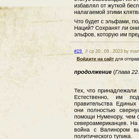
избавлял от жуткой бес
налагаемой этими клятв
Что будет с эльфами, п
Наций? Сохранят ли они
эльфов, которую им пре
#19
// ср 20 . 09 . 2023 by mar
Войдите на сайт
для отправ
продолжение
(
Глава 22.
Тех, что принадлежали 
Естественно, им по
правительства Единых
они полностью сверну
помощи Нуменору, чем 
североамериканцев. На
война с Валинором в
политического тупика.