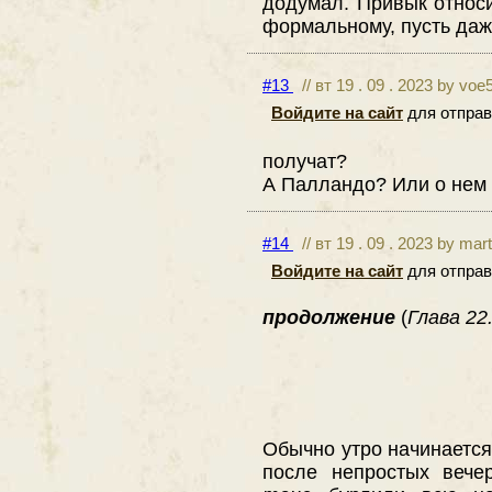
додумал. Привык относи
формальному, пусть даже
#13
// вт 19 . 09 . 2023 by voe
Войдите на сайт
для отправ
получат?
А Палландо? Или о нем 
#14
// вт 19 . 09 . 2023 by mar
Войдите на сайт
для отправ
продолжение
(
Глава 22.
Обычно утро начинается
после непростых вече