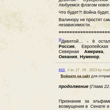
любуемся флагом нового
Что будет?! Война будет,
Валинору не простят са
независимости.
===================
[i]
Девятой… - 8 оста
Россия
, Европейск
Северная
Америка
, 
Океания
,
Нуменор
.
#10
// вс 17 . 09 . 2023 by mar
Войдите на сайт
для отправ
продолжение
(
Глава 22.
Признание за эльфам
возмущения в Сенате и 