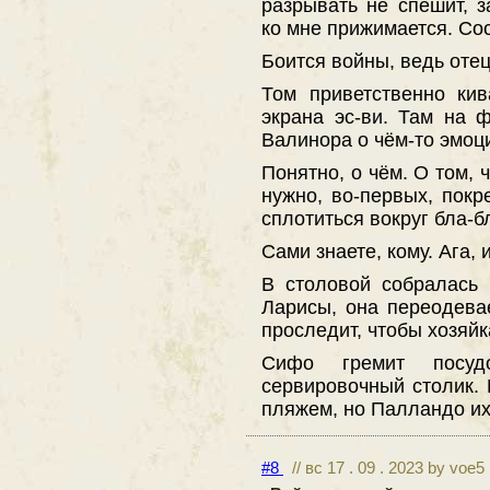
разрывать не спешит, з
ко мне прижимается. Со
Боится войны, ведь оте
Том приветственно кив
экрана эс-ви. Там на 
Валинора о чём-то эмоц
Понятно, о чём. О том, 
нужно, во-первых, покр
сплотиться вокруг бла-б
Сами знаете, кому. Ага,
В столовой собралась
Ларисы, она переодева
проследит, чтобы хозяй
Сифо гремит посуд
сервировочный столик. Б
пляжем, но Палландо их 
#8
// вс 17 . 09 . 2023 by voe5