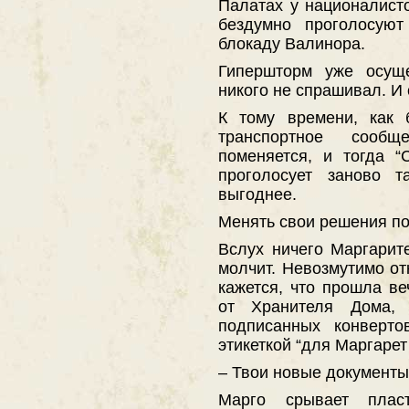
Палатах у националисто
бездумно проголосуют
блокаду Валинора.
Гипершторм уже осуще
никого не спрашивал. И 
К тому времени, как 
транспортное сооб
поменяется, и тогда 
проголосует заново т
выгоднее.
Менять свои решения по
Вслух ничего Маргарит
молчит. Невозмутимо от
кажется, что прошла ве
от Хранителя Дома, 
подписанных конверто
этикеткой “для Маргарет
– Твои новые документы
Марго срывает плас