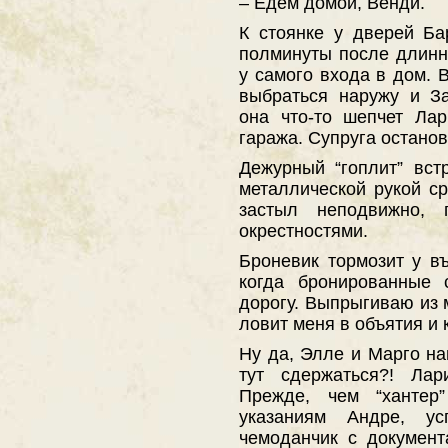
– Едем домой, Венди.
К стоянке у дверей Б
полминуты после длинно
у самого входа в дом. 
выбраться наружу и З
она что-то шепчет Ла
гаража. Супруга остано
Дежурный “гоплит” вст
металлической рукой ср
застыл неподвижно, 
окрестностями.
Броневик тормозит у в
когда бронированные 
дорогу. Выпрыгиваю из 
ловит меня в объятия и 
Ну да, Элле и Марго на
тут сдержаться?! Лар
Прежде, чем “хантер
указаниям Андре, у
чемоданчик с докумен