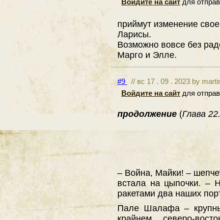
Войдите на сайт
для отправ
приймут изменение своег
Ларисы.
Возможно вовсе без рад
Марго и Элле.
#9
// вс 17 . 09 . 2023 by mart
Войдите на сайт
для отправ
продолжение
(
Глава 22.
– Война, Майки! – шепче
встала на цыпочки. – 
ракетами два наших по
Пале Шалафа – крупны
крайнем северо-вос