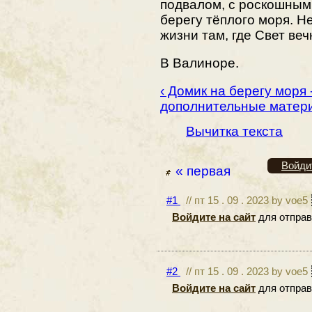
подвалом, с роскошным
берегу тёплого моря. Н
жизни там, где Свет веч
В Валиноре.
‹ Домик на берегу моря 
дополнительные матер
Вычитка текста
Войди
« первая
#1
// пт 15 . 09 . 2023 by voe5
Войдите на сайт
для отправ
#2
// пт 15 . 09 . 2023 by voe5
Войдите на сайт
для отправ