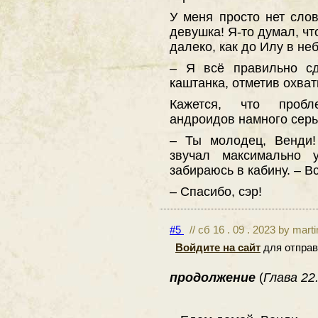
У меня просто нет сло
девушка! Я-то думал, чт
далеко, как до Илу в неб
– Я всё правильно сд
каштанка, отметив охва
Кажется, что пробл
андроидов намного серь
– Ты молодец, Венди!
звучал максимально 
забираюсь в кабину. – В
– Спасибо, сэр!
#5
// сб 16 . 09 . 2023 by mart
Войдите на сайт
для отправ
продолжение
(
Глава 22.