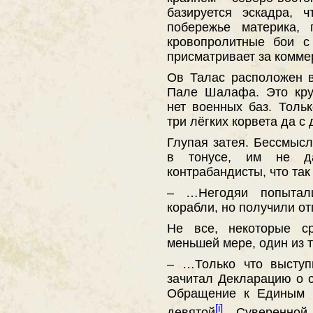
базируется эскадра, 
побережье материка,
кровопролитные бои с
присматривает за комме
Ов Талас расположен 
Пале Шалафа. Это кру
нет военных баз. Толь
три лёгких корвета да с
Глупая затея. Бессмыс
в тонусе, им не д
контрабандисты, что так
– …Негодяи попытал
корабли, но получили о
Не все, некоторые с
меньшей мере, один из т
– …Только что выступ
зачитал Декларацию о 
Обращение к Единым 
[i]
девятой
Суверенной 