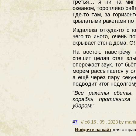
третья… я ни на миг 
океаном, торопливо рвёт
Где-то там, за горизон
крылатыми ракетами по 
Издалека откуда-то с 
чего-то иного, очень п
скрывает стена дома. О!
На восток, навстречу 
спешит целая стая злы
опережает звук. Тот бьё
морем рассыпается уго
а ещё через пару секу
подводит итог недолгом
“
Все ракеты сбиты
,
корабль противника
ударом
!”
#7
// сб 16 . 09 . 2023 by mart
Войдите на сайт
для отправ