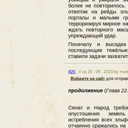
более не повторилось.
ответом на рейды эл
порталы и малыми гр
терроризируя мирное на
ждать повторного мас
упреждающий удар.
Поначалу и высадка
последующие тяжёлые
ставили задачи захватит
#20
// ср 20 . 09 . 2023 by mar
Войдите на сайт
для отправ
продолжение
(
Глава 22.
Сенат и Народ требо
опустошения земел
истребления всех эльф
отчаянно сражались на