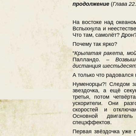
продолжение
(
Глава 22.
На востоке над океаном
Вспыхнула и неестестве
Что там, самолёт? Дрон
Почему так ярко?
“
Крылатая ракета, мой
Палландо. –
Возвы
дистанция шестьдесят
А только что радовался
Нуменорцы?! Следом з
звездочка, а ещё секу
третья, потом четвёр
ускорители. Они раз
скоростей и отключа
Основной двигател
спецэффектов.
Первая звёздочка уже п