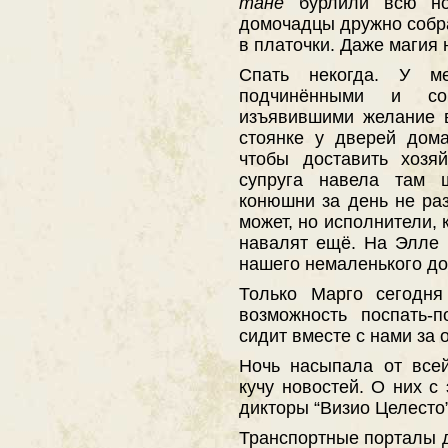
тане
бурлили всю ноч
домочадцы дружно собра
в платочки. Даже магия 
Спать некогда. У м
подчинёнными и со
изъявившими желание в
стоянке у дверей дом
чтобы доставить хозя
супруга навела там 
конюшни за день не раз
может, но исполнители, 
навалят ещё. На Элле 
нашего немаленького дом
Только Марго сегодня
возможность поспать-п
сидит вместе с нами за
Ночь насыпала от все
кучу новостей. О них с
дикторы “Визио Целесто”
Транспортные порталы д