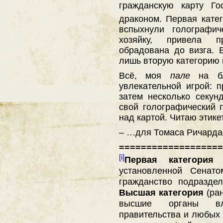
гражданскую карту Го
драконом. Первая кате
вспыхнули голографич
хозяйку, привела п
обрадована до визга.
лишь вторую категорию 
Всё, моя
пале
на бл
увлекательной игрой: п
затем несколько секун
свой голографический 
над картой. Читаю этик
– …для Томаса Ричарда 
===================
[i]
Первая категория
(
установленной Сенат
гражданство подраздел
Высшая категория
(ран
высшие органы вла
правительства и любых е