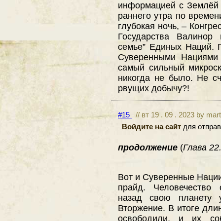
информацией с Землёй 
раннего утра по времен
глубокая ночь, – Конгре
Государства Валинор 
семье” Единых Наций.
Суверенными Нациями 
самый сильный микроск
никогда не было. Не с
рвущих добычу?!
#15
// вт 19 . 09 . 2023 by mar
Войдите на сайт
для отправ
продолжение
(
Глава 22.
Вот и Суверенные Нации
прайд. Человечество 
назад свою планету 
Вторжение. В итоге дли
освободили, и их соб