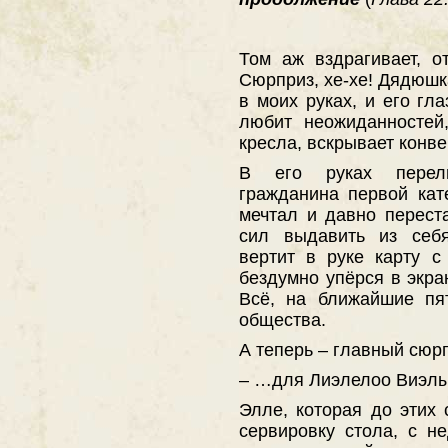
Том аж вздрагивает, о
Сюрприз, хе-хе! Дядюшк
в моих руках, и его гл
любит неожиданностей
кресла, вскрывает конве
В его руках перели
гражданина первой кат
мечтал и давно перест
сил выдавить из себя
вертит в руке карту с
бездумно упёрся в экран
Всё, на ближайшие пя
общества.
А теперь – главный сюр
– …для Лиэлелоо Виэлы
Элле, которая до этих
сервировку стола, с н