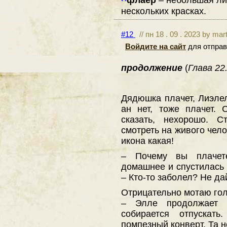
нескольких красках.
#12
// пн 18 . 09 . 2023 by mar
Войдите на сайт
для отправ
продолжение
(
Глава 22.
Дядюшка плачет, Лиэле
ан нет, тоже плачет. 
сказать, нехорошо. С
смотреть на живого чело
икона какая!
– Почему вы плачет
домашнее и спустилась 
– Кто-то заболел? Не дай
Отрицательно мотаю гол
– Элле продолжает 
собирается отпускат
помпезный конверт. Та н