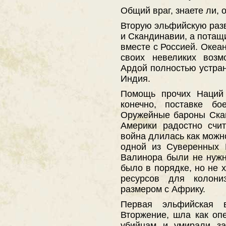
Общий враг, знаете ли, 
Вторую эльфийскую раз
и Скандинавии, а потащ
вместе с Россией. Океан
своих невеликих возм
Ардой полностью устра
Индия.
Помощь прочих Наций 
конечно, поставке бо
Оружейные бароны Ска
Америки радостно счи
война длилась как можн
одной из Суверенных 
Валинора были не нужн
было в порядке, но не 
ресурсов для колони
размером с Африку.
Первая эльфийская 
Вторжение, шла как оп
убийцам и умирали за