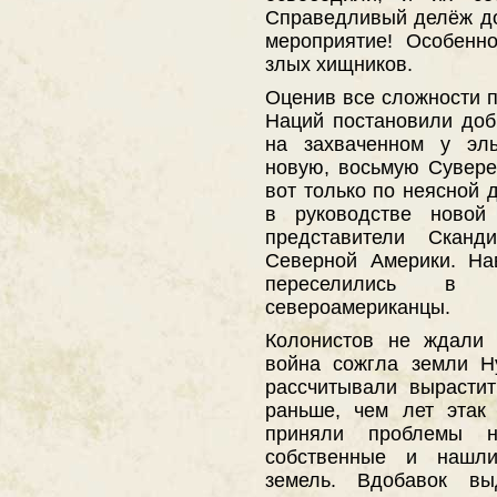
Справедливый делёж до
мероприятие! Особенн
злых хищников.
Оценив все сложности 
Наций постановили доб
на захваченном у э
новую, восьмую Сувер
вот только по неясной
в руководстве новой
представители Сканд
Северной Америки. На
переселились в
североамериканцы.
Колонистов не ждали 
война сожгла земли Н
рассчитывали вырасти
раньше, чем лет этак
приняли проблемы н
собственные и нашли
земель. Вдобавок вы