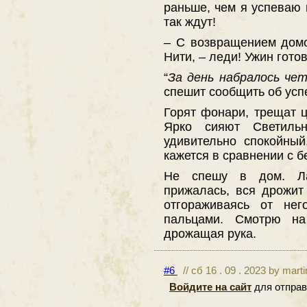
раньше, чем я успеваю и
так ждут!
– С возвращением домо
Нити, – леди! Ужин готов
“
За день набралось че
спешит сообщить об усп
Горят фонари, трещат ц
Ярко сияют Светиль
удивительно спокойны
кажется в сравнении с 
Не спешу в дом. Ла
прижалась, вся дрожит
отгораживаясь от не
пальцами. Смотрю на
дрожащая рука.
#6
// сб 16 . 09 . 2023 by mart
Войдите на сайт
для отправ