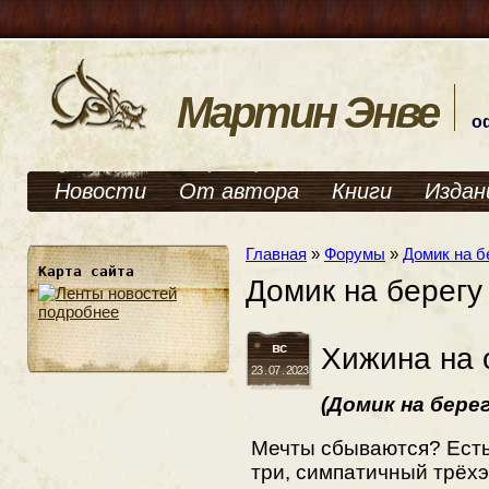
Мартин Энве
о
Новости
От автора
Книги
Издан
Главная
»
Форумы
»
Домик на б
Карта сайта
Домик на берегу 
подробнее
вс
Хижина на 
23 . 07 . 2023
(Домик на берег
Мечты сбываются? Есть
три, симпатичный трёх