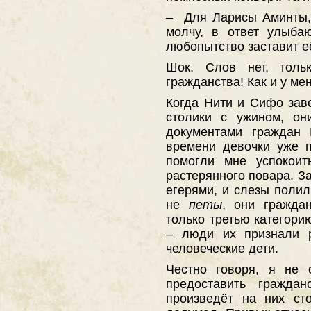
– Для Ларисы Аминты,
молчу, в ответ улыба
любопытство заставит её 
Шок. Слов нет, толь
гражданства! Как и у мен
Когда Нити и Сифо зав
столики с ужином, о
документами граждан 
времени девочки уже 
помогли мне успокоит
растерянного повара. З
егерями, и слезы полил
не
петы
, они гражда
только третью категори
– люди их признали р
человеческие дети.
Честно говоря, я не 
предоставить гражда
произведёт на них ст