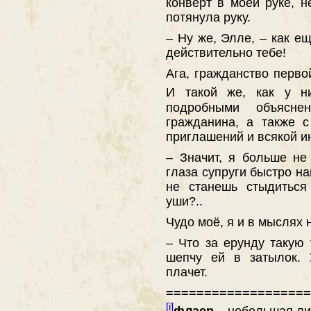
конверт в моей руке, н
потянула руку.
– Ну же, Элле, – как е
действительно тебе!
Ага, гражданство первой
И такой же, как у н
подробными объясне
гражданина, а также 
приглашений и всякой и
– Значит, я больше не
глаза супруги быстро на
не станешь стыдиться
уши?..
Чудо моё, я и в мыслях 
– Что за ерунду такую
шепчу ей в затылок. 
плачет.
===================
[i]
флаер
– небольшая ли