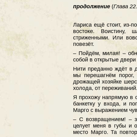
продолжение
(
Глава 22.
Лариса ещё стоит, из-п
востоке. Воистину,
стриженными. Или вовс
повезёт.
– Пойдём, милая! – обн
собой в открытые двери
Нити преданно ждёт в д
мы перешагнём порог,
дрожащей хозяйке шерст
холода, от переживаний.
Я прохожу напрямую в 
банкетку у входа, и п
Марго с выражением чувс
– С возвращением! – 
целует меня в губы и о
место Марго. Та повто