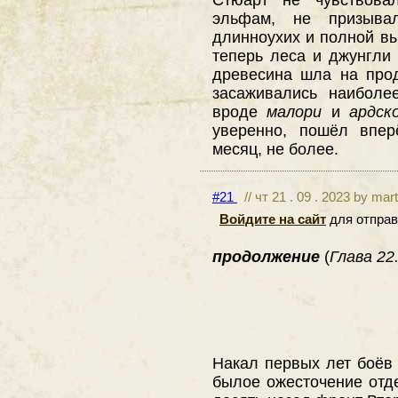
эльфам, не призыва
длинноухих и полной вы
теперь леса и джунгли
древесина шла на прод
засаживались наиболе
вроде
малори
и
ардск
уверенно, пошёл впер
месяц, не более.
#21
// чт 21 . 09 . 2023 by mar
Войдите на сайт
для отправ
продолжение
(
Глава 22.
Накал первых лет боёв
былое ожесточение отде