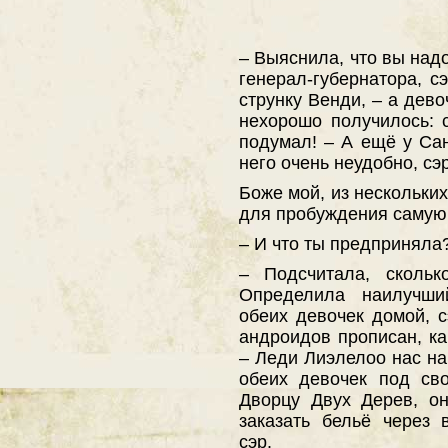
– Выяснила, что вы над
генерал-губернатора, с
струнку Венди, – а дево
нехорошо получилось: 
подумал! – А ещё у Са
него очень неудобно, сэр
Боже мой, из нескольких
для пробуждения самую
– И что ты предприняла
– Подсчитала, скольк
Определила наилучши
обеих девочек домой, с
андроидов прописан, ка
– Леди Лиэлелоо нас на
обеих девочек под св
Дворцу Двух Дерев, о
заказать бельё через
сэр.