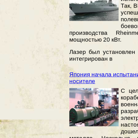
Так, 
успеш
поле
боев
производства Rhein
мощностью 20 кВт.
Лазер был установлен
интегрирован в
Япония начала испытани
носителе
С це
кораб
вое
разр
элек
наст
доше