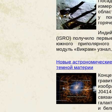
Поса
измер
облас
у по
горяч
Индий
(ISRO) получило первы
южного приполярного
модуль «Викрам» узнал,
Новые астрономические
темной материи
Конце
грави
изо
J041
свя
галак
и бел