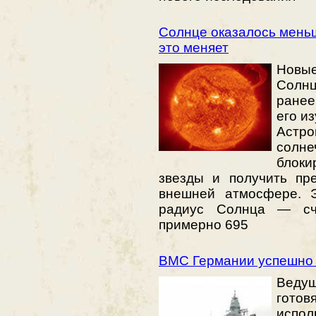
Солнце оказалось меньш
это меняет
Новы
Солнц
ранее
его из
Астро
солн
блоки
звезды и получить пр
внешней атмосфере. Э
радиус Солнца — счи
примерно 695
ВМС Германии успешно 
Ведущ
гото
испол