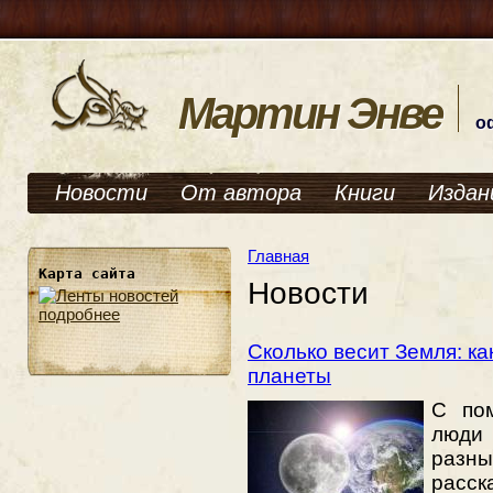
Мартин Энве
о
Новости
От автора
Книги
Издан
Главная
Карта сайта
Новости
подробнее
Сколько весит Земля: к
планеты
С по
люди
разн
расск