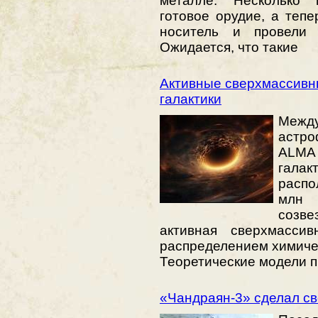
металле. Несколько 
готовое орудие, а тепе
носитель и провели 
Ожидается, что такие
Активные сверхмассив
галактики
Меж
астро
ALMA 
галак
распо
млн 
созве
активная сверхмасси
распределением химичес
Теоретические модели п
«Чандраян-3» сделал св