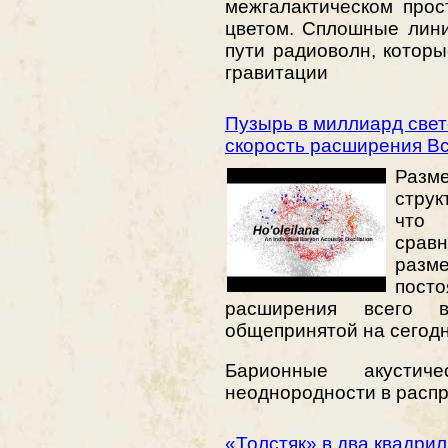
межгалактическом про
цветом. Сплошные лин
пути радиоволн, котор
гравитации
Пузырь в миллиард свет
скорость расширения В
Раз
струк
что
сравн
раз
посто
расширения всего в
общепринятой на сегодн
Барионные акусти
неоднородности в расп
«Толстяк» в два квадри