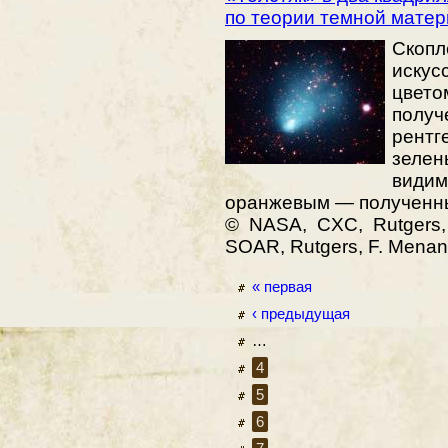
по теории темной матер
Скоп
иску
цвет
пол
рентг
зелен
види
оранжевым — полученны
© NASA, CXC, Rutgers,
SOAR, Rutgers, F. Menant
« первая
‹ предыдущая
…
4
5
6