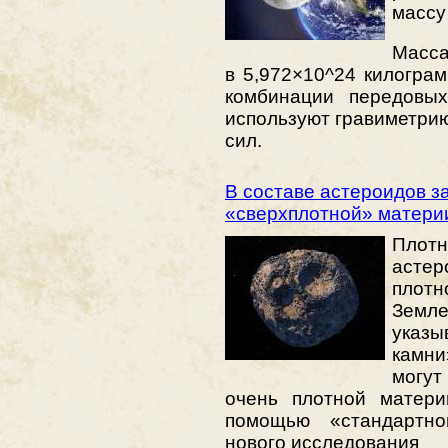
массу
Масса
в 5,972×10^24 килогра
комбинации передовых
используют гравиметри
сил.
В составе астероидов з
«сверхплотной» матери
Плот
астер
плот
Земл
указы
камни
могут
очень плотной матери
помощью «стандартн
нового исследования