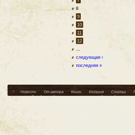
7
8
9
10
11
12
…
следующая ›
последняя »
Новости
От автора
Книги
Издания
Статьи