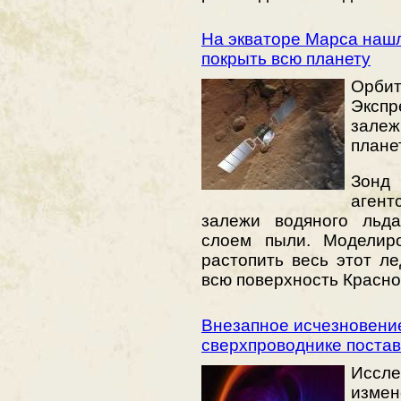
На экваторе Марса нашл
покрыть всю планету
Орби
Эксп
залеж
плане
Зонд
агент
залежи водяного льд
слоем пыли. Моделиро
растопить весь этот ле
всю поверхность Красн
Внезапное исчезновение
сверхпроводнике постав
Иссле
измен