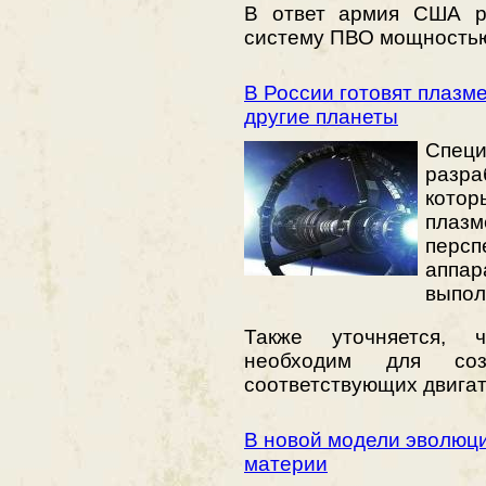
В ответ армия США р
систему ПВО мощностью
В России готовят плазм
другие планеты
Спе
разра
котор
плаз
перс
аппар
выпол
Также уточняется, 
необходим для соз
соответствующих двигат
В новой модели эволюц
материи