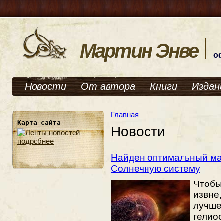
Мартин Энве
о
Новости
От автора
Книги
Издан
Главная
Карта сайта
Новости
подробнее
Найден оптимальный ма
Солнечную систему
Чтобы
извн
лучш
гелио