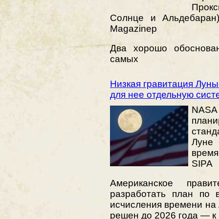
Прок
Солнце и Альдебаран)
Magazinep
Два хорошо обоснова
самых
Низкая гравитация Лун
для нее отдельную сист
NASA
план
стан
Луне
время
SIPA
Американское прави
разработать план по 
исчисления времени на 
решен до 2026 года — к