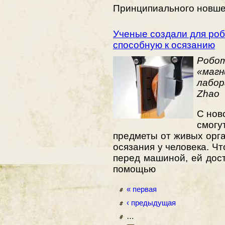
Принципиального новше
Ученые создали для роб
способную к осязанию
Роб
«маг
лабо
Zhao
С нов
смог
предметы от живых орга
осязания у человека. Ч
перед машиной, ей дост
помощью
« первая
‹ предыдущая
…