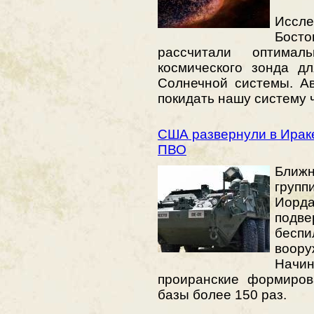
Иссле
Бост
рассчитали оптимал
космического зонда д
Солнечной системы. А
покидать нашу систему 
США развернули в Ирак
ПВО
Бли
групп
Иор
подв
бес
воор
Нач
проиранские формиров
базы более 150 раз.