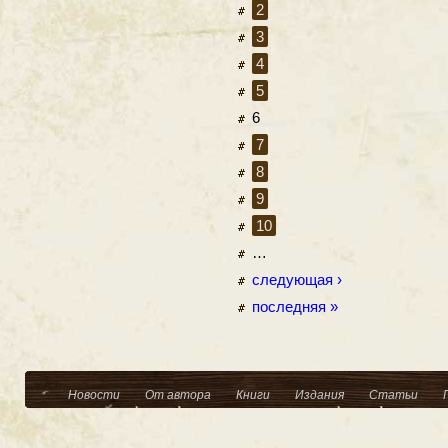
2
3
4
5
6
7
8
9
10
…
следующая ›
последняя »
Новости
От автора
Книги
Издания
Статьи