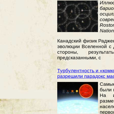
Иллюс
бар
осц
совр
Rost
Nation
Канадский физик Радже
эволюции Вселенной с
стороны, результ
предсказанными, с
Турбулентность и «ком
разрешили парадокс ма
Самые
были 
На и
разме
насел
перв