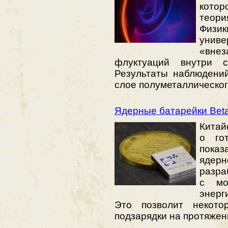
котор
теори
Физ
униве
«вне
флуктуаций внутри с
Результаты наблюдени
слое полуметаллическо
Ядерные батарейки Betav
Китай
о го
показ
ядерн
разра
с мо
энерг
Это позволит некото
подзарядки на протяжен